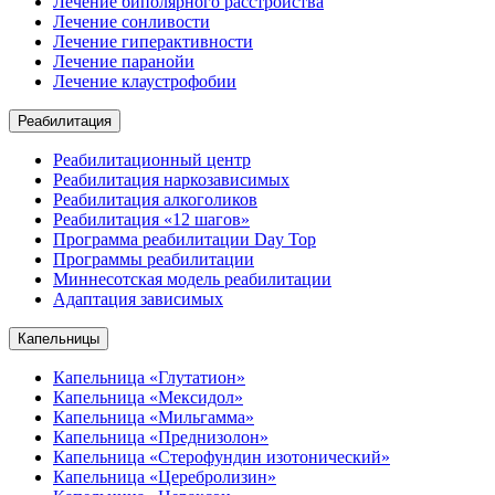
Лечение биполярного расстройства
Лечение сонливости
Лечение гиперактивности
Лечение паранойи
Лечение клаустрофобии
Реабилитация
Реабилитационный центр
Реабилитация наркозависимых
Реабилитация алкоголиков
Реабилитация «12 шагов»
Программа реабилитации Day Top
Программы реабилитации
Миннесотская модель реабилитации
Адаптация зависимых
Капельницы
Капельница «Глутатион»
Капельница «Мексидол»
Капельница «Мильгамма»
Капельница «Преднизолон»
Капельница «Стерофундин изотонический»
Капельница «Церебролизин»