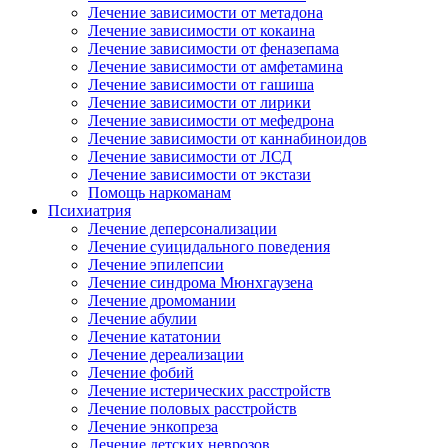
Лечение зависимости от метадона
Лечение зависимости от кокаина
Лечение зависимости от феназепама
Лечение зависимости от амфетамина
Лечение зависимости от гашиша
Лечение зависимости от лирики
Лечение зависимости от мефедрона
Лечение зависимости от каннабиноидов
Лечение зависимости от ЛСД
Лечение зависимости от экстази
Помощь наркоманам
Психиатрия
Лечение деперсонализации
Лечение суицидального поведения
Лечение эпилепсии
Лечение синдрома Мюнхгаузена
Лечение дромомании
Лечение абулии
Лечение кататонии
Лечение дереализации
Лечение фобий
Лечение истерических расстройств
Лечение половых расстройств
Лечение энкопреза
Лечение детских неврозов