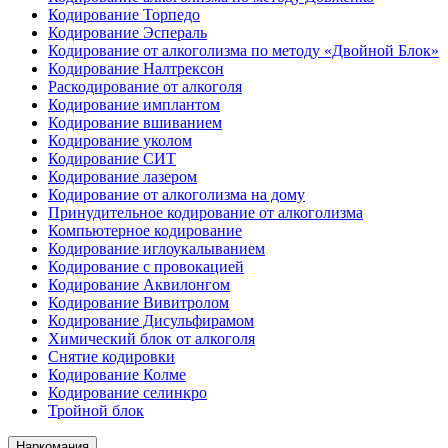
Кодирование Торпедо
Кодирование Эспераль
Кодирование от алкоголизма по методу «Двойной Блок»
Кодирование Налтрексон
Раскодирование от алкоголя
Кодирование имплантом
Кодирование вшиванием
Кодирование уколом
Кодирование СИТ
Кодирование лазером
Кодирование от алкоголизма на дому
Принудительное кодирование от алкоголизма
Компьютерное кодирование
Кодирование иглоукалыванием
Кодирование с провокацией
Кодирование Аквилонгом
Кодирование Вивитролом
Кодирование Дисульфирамом
Химический блок от алкоголя
Снятие кодировки
Кодирование Колме
Кодирование селинкро
Тройной блок
Наркомания