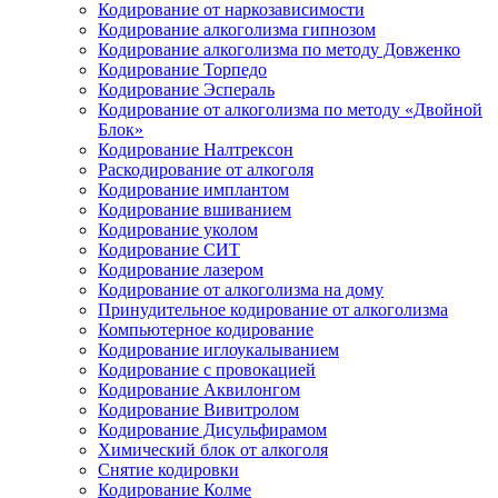
Кодирование от наркозависимости
Кодирование алкоголизма гипнозом
Кодирование алкоголизма по методу Довженко
Кодирование Торпедо
Кодирование Эспераль
Кодирование от алкоголизма по методу «Двойной
Блок»
Кодирование Налтрексон
Раскодирование от алкоголя
Кодирование имплантом
Кодирование вшиванием
Кодирование уколом
Кодирование СИТ
Кодирование лазером
Кодирование от алкоголизма на дому
Принудительное кодирование от алкоголизма
Компьютерное кодирование
Кодирование иглоукалыванием
Кодирование с провокацией
Кодирование Аквилонгом
Кодирование Вивитролом
Кодирование Дисульфирамом
Химический блок от алкоголя
Снятие кодировки
Кодирование Колме