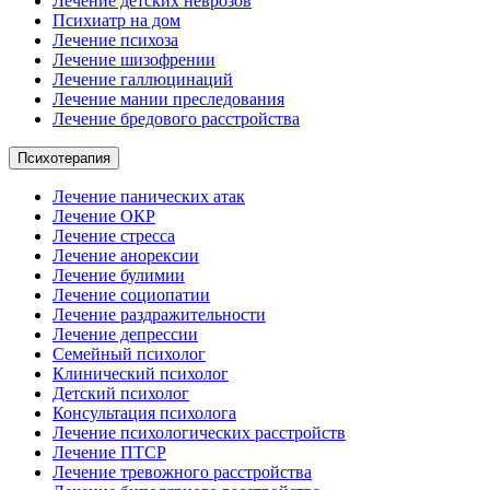
Лечение детских неврозов
Психиатр на дом
Лечение психоза
Лечение шизофрении
Лечение галлюцинаций
Лечение мании преследования
Лечение бредового расстройства
Психотерапия
Лечение панических атак
Лечение ОКР
Лечение стресса
Лечение анорексии
Лечение булимии
Лечение социопатии
Лечение раздражительности
Лечение депрессии
Семейный психолог
Клинический психолог
Детский психолог
Консультация психолога
Лечение психологических расстройств
Лечение ПТСР
Лечение тревожного расстройства