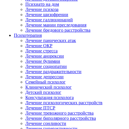
Психиатр на дом
Лечение психоза
Лечение шизофрении
Лечение галлюцинаций
Лечение мании преследования
Лечение бредового расстройства
Психотерапия
Лечение панических атак
Лечение ОКР
Лечение стресса
Лечение анорексии
Лечение булимии
Лечение социопатии
Лечение раздражительности
Лечение депрессии
Семейный психолог
Клинический психолог
Детский психолог
Консультация психолога
Лечение психологических расстройств
Лечение ПТСР
Лечение тревожного расстройства
Лечение биполярного расстройства
Лечение сонливости
Лечение гиперактивности