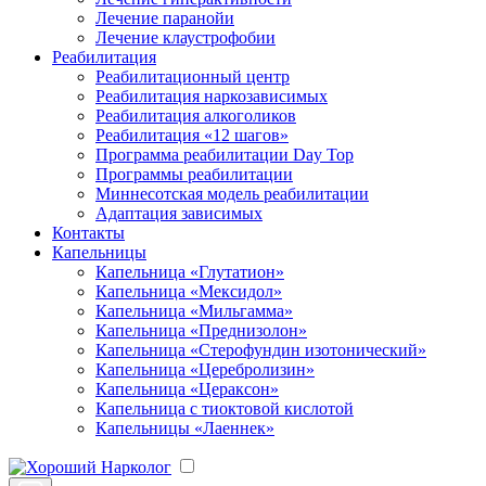
Лечение паранойи
Лечение клаустрофобии
Реабилитация
Реабилитационный центр
Реабилитация наркозависимых
Реабилитация алкоголиков
Реабилитация «12 шагов»
Программа реабилитации Day Top
Программы реабилитации
Миннесотская модель реабилитации
Адаптация зависимых
Контакты
Капельницы
Капельница «Глутатион»
Капельница «Мексидол»
Капельница «Мильгамма»
Капельница «Преднизолон»
Капельница «Стерофундин изотонический»
Капельница «Церебролизин»
Капельница «Цераксон»
Капельница с тиоктовой кислотой
Капельницы «Лаеннек»