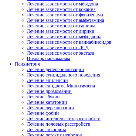
Лечение зависимости от метадона
Лечение зависимости от кокаина
Лечение зависимости от феназепама
Лечение зависимости от амфетамина
Лечение зависимости от гашиша
Лечение зависимости от лирики
Лечение зависимости от мефедрона
Лечение зависимости от каннабиноидов
Лечение зависимости от ЛСД
Лечение зависимости от экстази
Помощь наркоманам
Психиатрия
Лечение деперсонализации
Лечение суицидального поведения
Лечение эпилепсии
Лечение синдрома Мюнхгаузена
Лечение дромомании
Лечение абулии
Лечение кататонии
Лечение дереализации
Лечение фобий
Лечение истерических расстройств
Лечение половых расстройств
Лечение энкопреза
Лечение детских неврозов