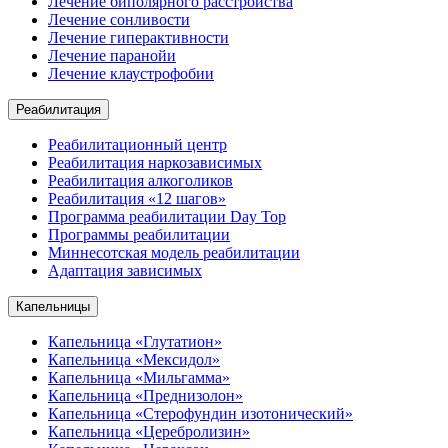
Лечение биполярного расстройства
Лечение сонливости
Лечение гиперактивности
Лечение паранойи
Лечение клаустрофобии
Реабилитация
Реабилитационный центр
Реабилитация наркозависимых
Реабилитация алкоголиков
Реабилитация «12 шагов»
Программа реабилитации Day Top
Программы реабилитации
Миннесотская модель реабилитации
Адаптация зависимых
Капельницы
Капельница «Глутатион»
Капельница «Мексидол»
Капельница «Мильгамма»
Капельница «Преднизолон»
Капельница «Стерофундин изотонический»
Капельница «Церебролизин»