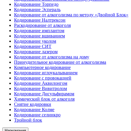
Кодирование Торпедо
Кодирование Эспераль
Кодирование от алкоголизма по методу «Двойной Блок»
Кодирование Налтрексон
Раскодирование от алкоголя
Кодирование имплантом
Кодирование вшиванием
Кодирование уколом
Кодирование СИТ
Кодирование лазером
Кодирование от алкоголизма на дому
Принудительное кодирование от алкоголизма
Компьютерное кодирование
Кодирование иглоукалыванием
Кодирование с провокацией
Кодирование Аквилонгом
Кодирование Вивитролом
Кодирование Дисульфирамом
Химический блок от алкоголя
Снятие кодировки
Кодирование Колме
Кодирование селинкро
Тройной блок
Наркомания