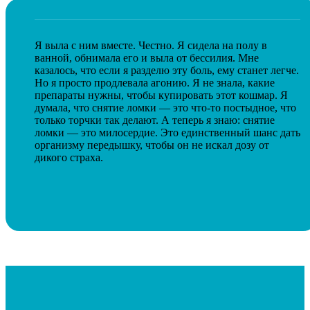
Я выла с ним вместе. Честно. Я сидела на полу в
ванной, обнимала его и выла от бессилия. Мне
казалось, что если я разделю эту боль, ему станет легче.
Но я просто продлевала агонию. Я не знала, какие
препараты нужны, чтобы купировать этот кошмар. Я
думала, что снятие ломки — это что-то постыдное, что
только торчки так делают. А теперь я знаю: снятие
ломки — это милосердие. Это единственный шанс дать
организму передышку, чтобы он не искал дозу от
дикого страха.