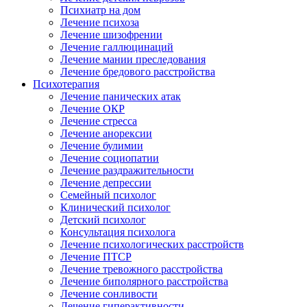
Психиатр на дом
Лечение психоза
Лечение шизофрении
Лечение галлюцинаций
Лечение мании преследования
Лечение бредового расстройства
Психотерапия
Лечение панических атак
Лечение ОКР
Лечение стресса
Лечение анорексии
Лечение булимии
Лечение социопатии
Лечение раздражительности
Лечение депрессии
Семейный психолог
Клинический психолог
Детский психолог
Консультация психолога
Лечение психологических расстройств
Лечение ПТСР
Лечение тревожного расстройства
Лечение биполярного расстройства
Лечение сонливости
Лечение гиперактивности