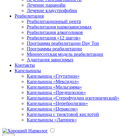
Лечение паранойи
Лечение клаустрофобии
Реабилитация
Реабилитационный центр
Реабилитация наркозависимых
Реабилитация алкоголиков
Реабилитация «12 шагов»
Программа реабилитации Day Top
Программы реабилитации
Миннесотская модель реабилитации
Адаптация зависимых
Контакты
Капельницы
Капельница «Глутатион»
Капельница «Мексидол»
Капельница «Мильгамма»
Капельница «Преднизолон»
Капельница «Стерофундин изотонический»
Капельница «Церебролизин»
Капельница «Цераксон»
Капельница с тиоктовой кислотой
Капельницы «Лаеннек»