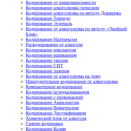
Кодирование от наркозависимости
Кодирование алкоголизма гипнозом
Кодирование алкоголизма по методу Довженко
Кодирование Торпедо
Кодирование Эспераль
Кодирование от алкоголизма по методу «Двойной
Блок»
Кодирование Налтрексон
Раскодирование от алкоголя
Кодирование имплантом
Кодирование вшиванием
Кодирование уколом
Кодирование СИТ
Кодирование лазером
Кодирование от алкоголизма на дому
Принудительное кодирование от алкоголизма
Компьютерное кодирование
Кодирование иглоукалыванием
Кодирование с провокацией
Кодирование Аквилонгом
Кодирование Вивитролом
Кодирование Дисульфирамом
Химический блок от алкоголя
Снятие кодировки
Кодирование Колме