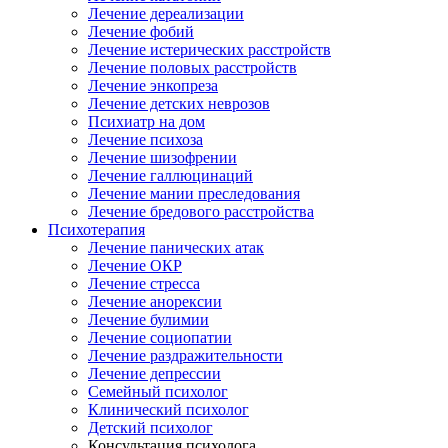
Лечение дереализации
Лечение фобий
Лечение истерических расстройств
Лечение половых расстройств
Лечение энкопреза
Лечение детских неврозов
Психиатр на дом
Лечение психоза
Лечение шизофрении
Лечение галлюцинаций
Лечение мании преследования
Лечение бредового расстройства
Психотерапия
Лечение панических атак
Лечение ОКР
Лечение стресса
Лечение анорексии
Лечение булимии
Лечение социопатии
Лечение раздражительности
Лечение депрессии
Семейный психолог
Клинический психолог
Детский психолог
Консультация психолога