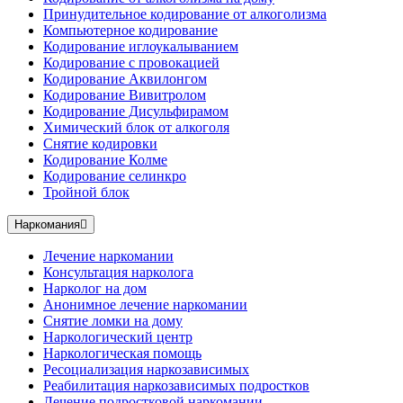
Принудительное кодирование от алкоголизма
Компьютерное кодирование
Кодирование иглоукалыванием
Кодирование с провокацией
Кодирование Аквилонгом
Кодирование Вивитролом
Кодирование Дисульфирамом
Химический блок от алкоголя
Снятие кодировки
Кодирование Колме
Кодирование селинкро
Тройной блок
Наркомания
Лечение наркомании
Консультация нарколога
Нарколог на дом
Анонимное лечение наркомании
Снятие ломки на дому
Наркологический центр
Наркологическая помощь
Ресоциализация наркозависимых
Реабилитация наркозависимых подростков
Лечение подростковой наркомании