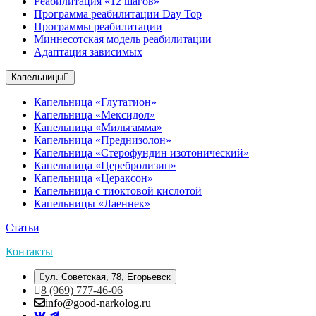
Реабилитация «12 шагов»
Программа реабилитации Day Top
Программы реабилитации
Миннесотская модель реабилитации
Адаптация зависимых
Капельницы
Капельница «Глутатион»
Капельница «Мексидол»
Капельница «Мильгамма»
Капельница «Преднизолон»
Капельница «Стерофундин изотонический»
Капельница «Церебролизин»
Капельница «Цераксон»
Капельница с тиоктовой кислотой
Капельницы «Лаеннек»
Статьи
Контакты
ул. Советская, 78, Егорьевск
8 (969) 777-46-06
info@good-narkolog.ru