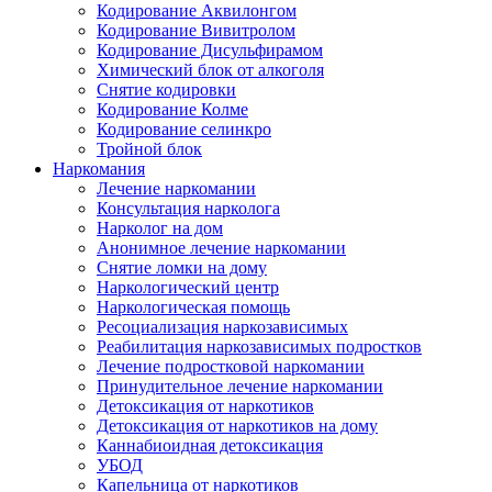
Кодирование Аквилонгом
Кодирование Вивитролом
Кодирование Дисульфирамом
Химический блок от алкоголя
Снятие кодировки
Кодирование Колме
Кодирование селинкро
Тройной блок
Наркомания
Лечение наркомании
Консультация нарколога
Нарколог на дом
Анонимное лечение наркомании
Снятие ломки на дому
Наркологический центр
Наркологическая помощь
Ресоциализация наркозависимых
Реабилитация наркозависимых подростков
Лечение подростковой наркомании
Принудительное лечение наркомании
Детоксикация от наркотиков
Детоксикация от наркотиков на дому
Каннабиоидная детоксикация
УБОД
Капельница от наркотиков