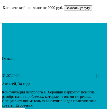
Клинический психолог
от 2000 руб.
Заказать услугу
Отзывы
31.07.2026
Алексей, 34 года
Консультация психолога в 'Хороший нарколог' помогла
разобраться в проблемах, которые я годами не решал.
Специалист внимательно выслушал и дал практические
советы. Егорьевск.