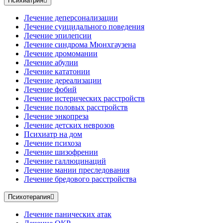
Психиатрия
Лечение деперсонализации
Лечение суицидального поведения
Лечение эпилепсии
Лечение синдрома Мюнхгаузена
Лечение дромомании
Лечение абулии
Лечение кататонии
Лечение дереализации
Лечение фобий
Лечение истерических расстройств
Лечение половых расстройств
Лечение энкопреза
Лечение детских неврозов
Психиатр на дом
Лечение психоза
Лечение шизофрении
Лечение галлюцинаций
Лечение мании преследования
Лечение бредового расстройства
Психотерапия
Лечение панических атак