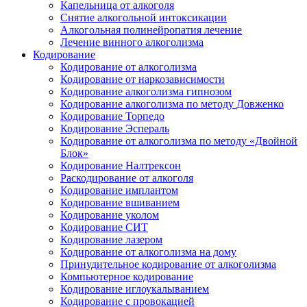
Капельница от алкоголя
Снятие алкогольной интоксикации
Алкогольная полинейропатия лечение
Лечение винного алкоголизма
Кодирование
Кодирование от алкоголизма
Кодирование от наркозависимости
Кодирование алкоголизма гипнозом
Кодирование алкоголизма по методу Довженко
Кодирование Торпедо
Кодирование Эспераль
Кодирование от алкоголизма по методу «Двойной
Блок»
Кодирование Налтрексон
Раскодирование от алкоголя
Кодирование имплантом
Кодирование вшиванием
Кодирование уколом
Кодирование СИТ
Кодирование лазером
Кодирование от алкоголизма на дому
Принудительное кодирование от алкоголизма
Компьютерное кодирование
Кодирование иглоукалыванием
Кодирование с провокацией