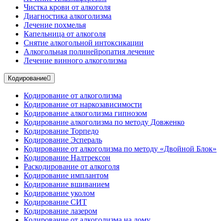
Чистка крови от алкоголя
Диагностика алкоголизма
Лечение похмелья
Капельница от алкоголя
Снятие алкогольной интоксикации
Алкогольная полинейропатия лечение
Лечение винного алкоголизма
Кодирование
Кодирование от алкоголизма
Кодирование от наркозависимости
Кодирование алкоголизма гипнозом
Кодирование алкоголизма по методу Довженко
Кодирование Торпедо
Кодирование Эспераль
Кодирование от алкоголизма по методу «Двойной Блок»
Кодирование Налтрексон
Раскодирование от алкоголя
Кодирование имплантом
Кодирование вшиванием
Кодирование уколом
Кодирование СИТ
Кодирование лазером
Кодирование от алкоголизма на дому