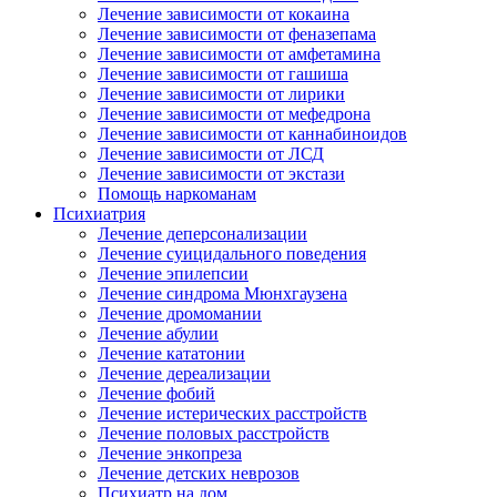
Лечение зависимости от кокаина
Лечение зависимости от феназепама
Лечение зависимости от амфетамина
Лечение зависимости от гашиша
Лечение зависимости от лирики
Лечение зависимости от мефедрона
Лечение зависимости от каннабиноидов
Лечение зависимости от ЛСД
Лечение зависимости от экстази
Помощь наркоманам
Психиатрия
Лечение деперсонализации
Лечение суицидального поведения
Лечение эпилепсии
Лечение синдрома Мюнхгаузена
Лечение дромомании
Лечение абулии
Лечение кататонии
Лечение дереализации
Лечение фобий
Лечение истерических расстройств
Лечение половых расстройств
Лечение энкопреза
Лечение детских неврозов
Психиатр на дом