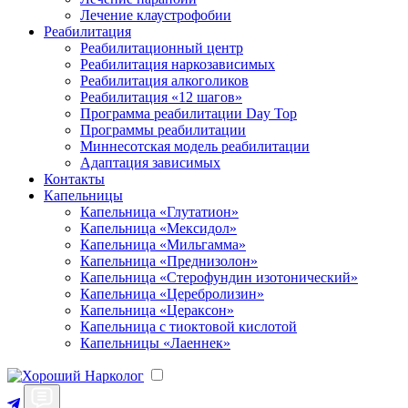
Лечение клаустрофобии
Реабилитация
Реабилитационный центр
Реабилитация наркозависимых
Реабилитация алкоголиков
Реабилитация «12 шагов»
Программа реабилитации Day Top
Программы реабилитации
Миннесотская модель реабилитации
Адаптация зависимых
Контакты
Капельницы
Капельница «Глутатион»
Капельница «Мексидол»
Капельница «Мильгамма»
Капельница «Преднизолон»
Капельница «Стерофундин изотонический»
Капельница «Церебролизин»
Капельница «Цераксон»
Капельница с тиоктовой кислотой
Капельницы «Лаеннек»