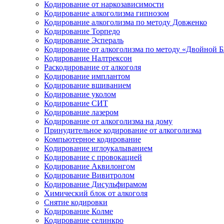
Кодирование от наркозависимости
Кодирование алкоголизма гипнозом
Кодирование алкоголизма по методу Довженко
Кодирование Торпедо
Кодирование Эспераль
Кодирование от алкоголизма по методу «Двойной 
Кодирование Налтрексон
Раскодирование от алкоголя
Кодирование имплантом
Кодирование вшиванием
Кодирование уколом
Кодирование СИТ
Кодирование лазером
Кодирование от алкоголизма на дому
Принудительное кодирование от алкоголизма
Компьютерное кодирование
Кодирование иглоукалыванием
Кодирование с провокацией
Кодирование Аквилонгом
Кодирование Вивитролом
Кодирование Дисульфирамом
Химический блок от алкоголя
Снятие кодировки
Кодирование Колме
Кодирование селинкро