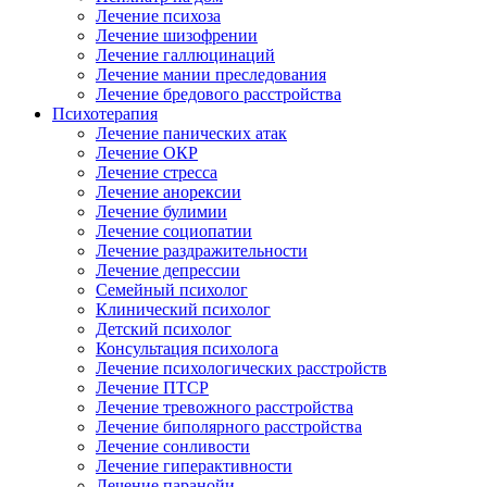
Лечение психоза
Лечение шизофрении
Лечение галлюцинаций
Лечение мании преследования
Лечение бредового расстройства
Психотерапия
Лечение панических атак
Лечение ОКР
Лечение стресса
Лечение анорексии
Лечение булимии
Лечение социопатии
Лечение раздражительности
Лечение депрессии
Семейный психолог
Клинический психолог
Детский психолог
Консультация психолога
Лечение психологических расстройств
Лечение ПТСР
Лечение тревожного расстройства
Лечение биполярного расстройства
Лечение сонливости
Лечение гиперактивности
Лечение паранойи