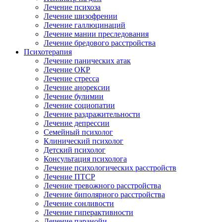
Лечение психоза
Лечение шизофрении
Лечение галлюцинаций
Лечение мании преследования
Лечение бредового расстройства
Психотерапия
Лечение панических атак
Лечение ОКР
Лечение стресса
Лечение анорексии
Лечение булимии
Лечение социопатии
Лечение раздражительности
Лечение депрессии
Семейный психолог
Клинический психолог
Детский психолог
Консультация психолога
Лечение психологических расстройств
Лечение ПТСР
Лечение тревожного расстройства
Лечение биполярного расстройства
Лечение сонливости
Лечение гиперактивности
Лечение паранойи