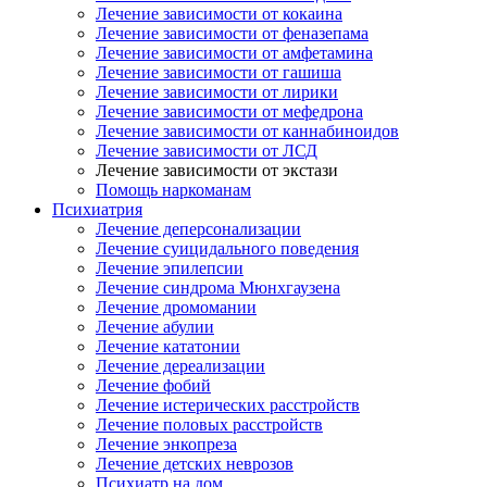
Лечение зависимости от кокаина
Лечение зависимости от феназепама
Лечение зависимости от амфетамина
Лечение зависимости от гашиша
Лечение зависимости от лирики
Лечение зависимости от мефедрона
Лечение зависимости от каннабиноидов
Лечение зависимости от ЛСД
Лечение зависимости от экстази
Помощь наркоманам
Психиатрия
Лечение деперсонализации
Лечение суицидального поведения
Лечение эпилепсии
Лечение синдрома Мюнхгаузена
Лечение дромомании
Лечение абулии
Лечение кататонии
Лечение дереализации
Лечение фобий
Лечение истерических расстройств
Лечение половых расстройств
Лечение энкопреза
Лечение детских неврозов
Психиатр на дом