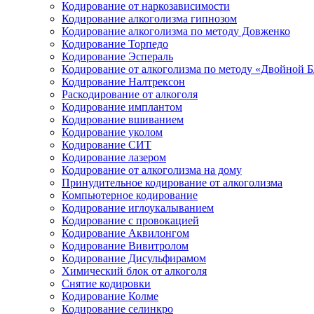
Кодирование от наркозависимости
Кодирование алкоголизма гипнозом
Кодирование алкоголизма по методу Довженко
Кодирование Торпедо
Кодирование Эспераль
Кодирование от алкоголизма по методу «Двойной 
Кодирование Налтрексон
Раскодирование от алкоголя
Кодирование имплантом
Кодирование вшиванием
Кодирование уколом
Кодирование СИТ
Кодирование лазером
Кодирование от алкоголизма на дому
Принудительное кодирование от алкоголизма
Компьютерное кодирование
Кодирование иглоукалыванием
Кодирование с провокацией
Кодирование Аквилонгом
Кодирование Вивитролом
Кодирование Дисульфирамом
Химический блок от алкоголя
Снятие кодировки
Кодирование Колме
Кодирование селинкро