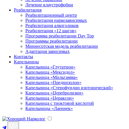
Лечение клаустрофобии
Реабилитация
Реабилитационный центр
Реабилитация наркозависимых
Реабилитация алкоголиков
Реабилитация «12 шагов»
Программа реабилитации Day Top
Программы реабилитации
Миннесотская модель реабилитации
Адаптация зависимых
Контакты
Капельницы
Капельница «Глутатион»
Капельница «Мексидол»
Капельница «Мильгамма»
Капельница «Преднизолон»
Капельница «Стерофундин изотонический»
Капельница «Церебролизин»
Капельница «Цераксон»
Капельница с тиоктовой кислотой
Капельницы «Лаеннек»