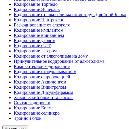
Кодирование Торпедо
Кодирование Эспераль
Кодирование от алкоголизма по методу «Двойной Блок»
Кодирование Налтрексон
Раскодирование от алкоголя
Кодирование имплантом
Кодирование вшиванием
Кодирование уколом
Кодирование СИТ
Кодирование лазером
Кодирование от алкоголизма на дому
Принудительное кодирование от алкоголизма
Компьютерное кодирование
Кодирование иглоукалыванием
Кодирование с провокацией
Кодирование Аквилонгом
Кодирование Вивитролом
Кодирование Дисульфирамом
Химический блок от алкоголя
Снятие кодировки
Кодирование Колме
Кодирование селинкро
Тройной блок
Наркомания