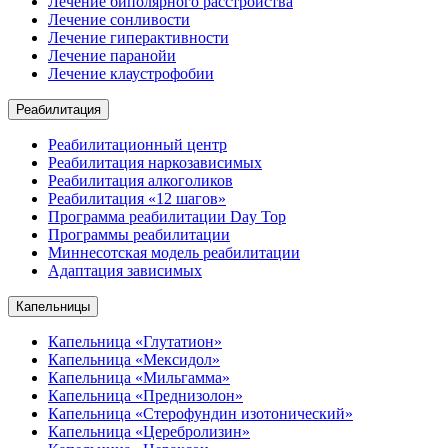
Лечение биполярного расстройства
Лечение сонливости
Лечение гиперактивности
Лечение паранойи
Лечение клаустрофобии
Реабилитация
Реабилитационный центр
Реабилитация наркозависимых
Реабилитация алкоголиков
Реабилитация «12 шагов»
Программа реабилитации Day Top
Программы реабилитации
Миннесотская модель реабилитации
Адаптация зависимых
Капельницы
Капельница «Глутатион»
Капельница «Мексидол»
Капельница «Мильгамма»
Капельница «Преднизолон»
Капельница «Стерофундин изотонический»
Капельница «Церебролизин»