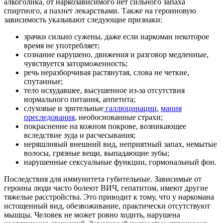
алкоголика, от наркозависимого нет сильного запаха
спиртного, а пахнет лекарствами. Также на героиновую
зависимость указывают следующие признаки:
зрачки сильно сужены, даже если наркоман некоторое
время не употребляет;
сознание нарушено, движения и разговор медленные,
чувствуется заторможенность;
речь неразборчивая растянутая, слова не четкие,
спутанные;
тело исхудавшее, высушенное из-за отсутствия
нормального питания, аппетита;
слуховые и зрительные
галлюцинации
,
мания
преследования
, необоснованные страхи;
покраснение на кожном покрове, возникающее
вследствие зуда и расчесывания;
неряшливый внешний вид, неприятный запах, немытые
волосы, грязные вещи, выпадающие зубы;
нарушенные сексуальные функции, гормональный фон.
Последствия для иммунитета губительные. Зависимые от
героина люди часто болеют ВИЧ, гепатитом, имеют другие
тяжелые расстройства. Это приводит к тому, что у наркомана
истощенный вид, обезвоживание, практически отсутствуют
мышцы. Человек не может ровно ходить, нарушена