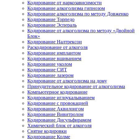
Кодирование от наркозависимости
Кодирование алкоголизма гипнозом
Кодирование алкоголизма по методу Довженко
Кодирование Торпедо
Кодирование Эспераль
Кодирование от алкоголизма по методу «Двойной
Блок»
Кодирование Налтрексон
Раскодирование от алкоголя
Кодирование имплантом
Кодирование вшиванием
Кодирование уколом
Кодирование СИТ
Кодирование лазером
Кодирование от алкоголизма на дому
Принудительное кодирование от алкоголизма
Компьютерное кодирование
Кодирование иглоукалыванием
Кодирование с провокацией
Кодирование Аквилонгом
Кодирование Вивитролом
Кодирование Дисульфирамом
Химический блок от алкоголя
Снятие кодировки
Кодирование Колме