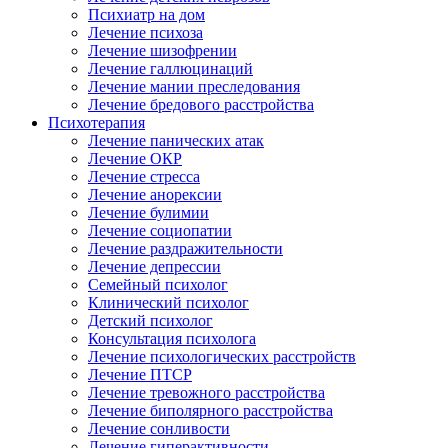
Психиатр на дом
Лечение психоза
Лечение шизофрении
Лечение галлюцинаций
Лечение мании преследования
Лечение бредового расстройства
Психотерапия
Лечение панических атак
Лечение ОКР
Лечение стресса
Лечение анорексии
Лечение булимии
Лечение социопатии
Лечение раздражительности
Лечение депрессии
Семейный психолог
Клинический психолог
Детский психолог
Консультация психолога
Лечение психологических расстройств
Лечение ПТСР
Лечение тревожного расстройства
Лечение биполярного расстройства
Лечение сонливости
Лечение гиперактивности