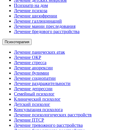
Лечение детских неврозов
Психиатр на дом
Лечение психоза
Лечение шизофрении
Лечение галлюцинаций
Лечение мании преследования
Лечение бредового расстройства
Психотерапия
Лечение панических атак
Лечение ОКР
Лечение стресса
Лечение анорексии
Лечение булимии
Лечение социопатии
Лечение раздражительности
Лечение депрессии
Семейный психолог
Клинический психолог
Детский психолог
Консультация психолога
Лечение психологических расстройств
Лечение ПТСР
Лечение тревожного расстройства