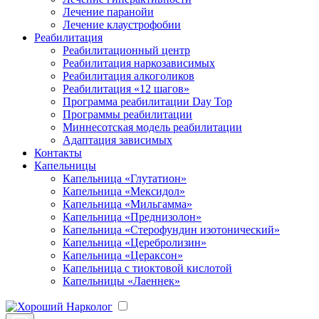
Лечение паранойи
Лечение клаустрофобии
Реабилитация
Реабилитационный центр
Реабилитация наркозависимых
Реабилитация алкоголиков
Реабилитация «12 шагов»
Программа реабилитации Day Top
Программы реабилитации
Миннесотская модель реабилитации
Адаптация зависимых
Контакты
Капельницы
Капельница «Глутатион»
Капельница «Мексидол»
Капельница «Мильгамма»
Капельница «Преднизолон»
Капельница «Стерофундин изотонический»
Капельница «Церебролизин»
Капельница «Цераксон»
Капельница с тиоктовой кислотой
Капельницы «Лаеннек»