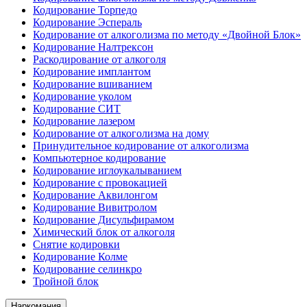
Кодирование Торпедо
Кодирование Эспераль
Кодирование от алкоголизма по методу «Двойной Блок»
Кодирование Налтрексон
Раскодирование от алкоголя
Кодирование имплантом
Кодирование вшиванием
Кодирование уколом
Кодирование СИТ
Кодирование лазером
Кодирование от алкоголизма на дому
Принудительное кодирование от алкоголизма
Компьютерное кодирование
Кодирование иглоукалыванием
Кодирование с провокацией
Кодирование Аквилонгом
Кодирование Вивитролом
Кодирование Дисульфирамом
Химический блок от алкоголя
Снятие кодировки
Кодирование Колме
Кодирование селинкро
Тройной блок
Наркомания