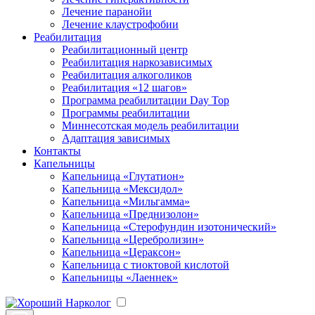
Лечение паранойи
Лечение клаустрофобии
Реабилитация
Реабилитационный центр
Реабилитация наркозависимых
Реабилитация алкоголиков
Реабилитация «12 шагов»
Программа реабилитации Day Top
Программы реабилитации
Миннесотская модель реабилитации
Адаптация зависимых
Контакты
Капельницы
Капельница «Глутатион»
Капельница «Мексидол»
Капельница «Мильгамма»
Капельница «Преднизолон»
Капельница «Стерофундин изотонический»
Капельница «Церебролизин»
Капельница «Цераксон»
Капельница с тиоктовой кислотой
Капельницы «Лаеннек»