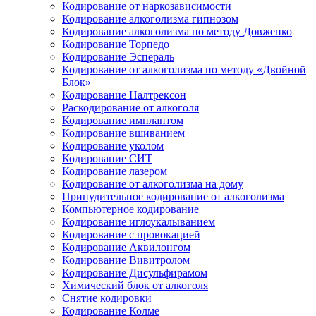
Кодирование от наркозависимости
Кодирование алкоголизма гипнозом
Кодирование алкоголизма по методу Довженко
Кодирование Торпедо
Кодирование Эспераль
Кодирование от алкоголизма по методу «Двойной
Блок»
Кодирование Налтрексон
Раскодирование от алкоголя
Кодирование имплантом
Кодирование вшиванием
Кодирование уколом
Кодирование СИТ
Кодирование лазером
Кодирование от алкоголизма на дому
Принудительное кодирование от алкоголизма
Компьютерное кодирование
Кодирование иглоукалыванием
Кодирование с провокацией
Кодирование Аквилонгом
Кодирование Вивитролом
Кодирование Дисульфирамом
Химический блок от алкоголя
Снятие кодировки
Кодирование Колме