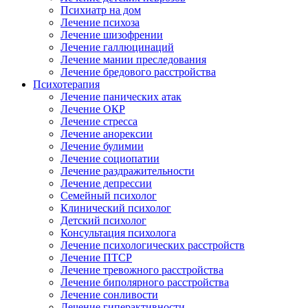
Психиатр на дом
Лечение психоза
Лечение шизофрении
Лечение галлюцинаций
Лечение мании преследования
Лечение бредового расстройства
Психотерапия
Лечение панических атак
Лечение ОКР
Лечение стресса
Лечение анорексии
Лечение булимии
Лечение социопатии
Лечение раздражительности
Лечение депрессии
Семейный психолог
Клинический психолог
Детский психолог
Консультация психолога
Лечение психологических расстройств
Лечение ПТСР
Лечение тревожного расстройства
Лечение биполярного расстройства
Лечение сонливости
Лечение гиперактивности