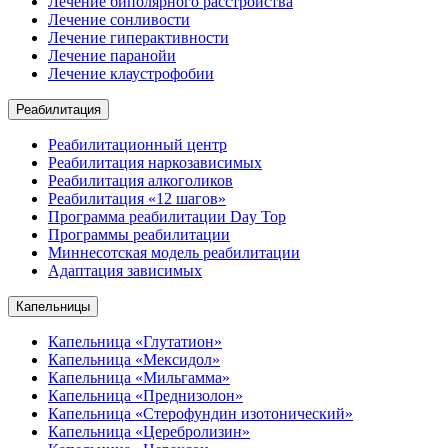
Лечение биполярного расстройства
Лечение сонливости
Лечение гиперактивности
Лечение паранойи
Лечение клаустрофобии
Реабилитация
Реабилитационный центр
Реабилитация наркозависимых
Реабилитация алкоголиков
Реабилитация «12 шагов»
Программа реабилитации Day Top
Программы реабилитации
Миннесотская модель реабилитации
Адаптация зависимых
Капельницы
Капельница «Глутатион»
Капельница «Мексидол»
Капельница «Мильгамма»
Капельница «Преднизолон»
Капельница «Стерофундин изотонический»
Капельница «Церебролизин»