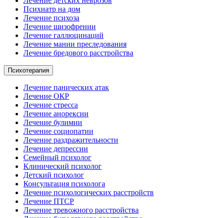
Лечение детских неврозов
Психиатр на дом
Лечение психоза
Лечение шизофрении
Лечение галлюцинаций
Лечение мании преследования
Лечение бредового расстройства
Психотерапия
Лечение панических атак
Лечение ОКР
Лечение стресса
Лечение анорексии
Лечение булимии
Лечение социопатии
Лечение раздражительности
Лечение депрессии
Семейный психолог
Клинический психолог
Детский психолог
Консультация психолога
Лечение психологических расстройств
Лечение ПТСР
Лечение тревожного расстройства