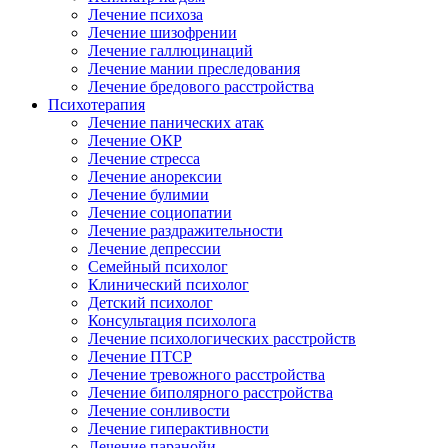
Лечение психоза
Лечение шизофрении
Лечение галлюцинаций
Лечение мании преследования
Лечение бредового расстройства
Психотерапия
Лечение панических атак
Лечение ОКР
Лечение стресса
Лечение анорексии
Лечение булимии
Лечение социопатии
Лечение раздражительности
Лечение депрессии
Семейный психолог
Клинический психолог
Детский психолог
Консультация психолога
Лечение психологических расстройств
Лечение ПТСР
Лечение тревожного расстройства
Лечение биполярного расстройства
Лечение сонливости
Лечение гиперактивности
Лечение паранойи