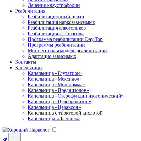
Лечение клаустрофобии
Реабилитация
Реабилитационный центр
Реабилитация наркозависимых
Реабилитация алкоголиков
Реабилитация «12 шагов»
Программа реабилитации Day Top
Программы реабилитации
Миннесотская модель реабилитации
Адаптация зависимых
Контакты
Капельницы
Капельница «Глутатион»
Капельница «Мексидол»
Капельница «Мильгамма»
Капельница «Преднизолон»
Капельница «Стерофундин изотонический»
Капельница «Церебролизин»
Капельница «Цераксон»
Капельница с тиоктовой кислотой
Капельницы «Лаеннек»