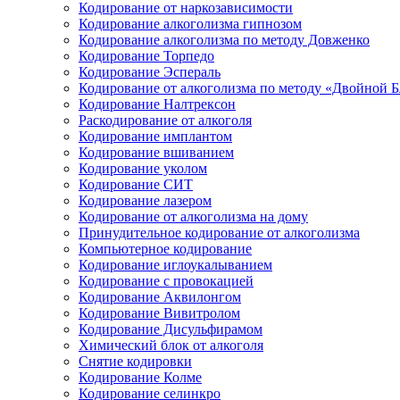
Кодирование от наркозависимости
Кодирование алкоголизма гипнозом
Кодирование алкоголизма по методу Довженко
Кодирование Торпедо
Кодирование Эспераль
Кодирование от алкоголизма по методу «Двойной 
Кодирование Налтрексон
Раскодирование от алкоголя
Кодирование имплантом
Кодирование вшиванием
Кодирование уколом
Кодирование СИТ
Кодирование лазером
Кодирование от алкоголизма на дому
Принудительное кодирование от алкоголизма
Компьютерное кодирование
Кодирование иглоукалыванием
Кодирование с провокацией
Кодирование Аквилонгом
Кодирование Вивитролом
Кодирование Дисульфирамом
Химический блок от алкоголя
Снятие кодировки
Кодирование Колме
Кодирование селинкро