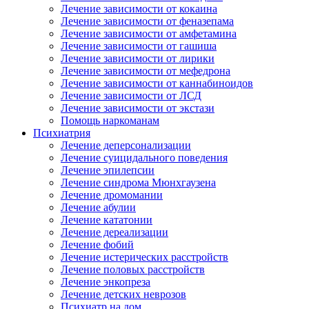
Лечение зависимости от кокаина
Лечение зависимости от феназепама
Лечение зависимости от амфетамина
Лечение зависимости от гашиша
Лечение зависимости от лирики
Лечение зависимости от мефедрона
Лечение зависимости от каннабиноидов
Лечение зависимости от ЛСД
Лечение зависимости от экстази
Помощь наркоманам
Психиатрия
Лечение деперсонализации
Лечение суицидального поведения
Лечение эпилепсии
Лечение синдрома Мюнхгаузена
Лечение дромомании
Лечение абулии
Лечение кататонии
Лечение дереализации
Лечение фобий
Лечение истерических расстройств
Лечение половых расстройств
Лечение энкопреза
Лечение детских неврозов
Психиатр на дом